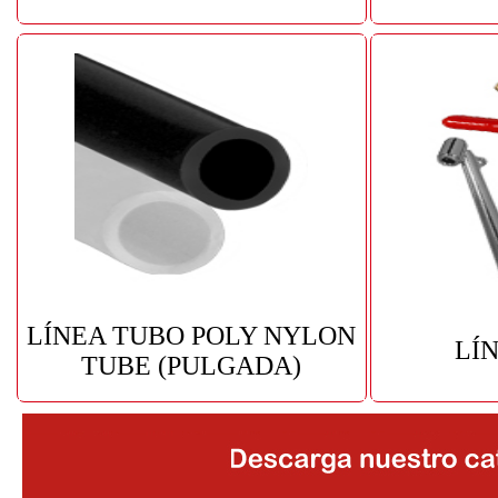
LÍNEA TUBO POLY NYLON
LÍ
TUBE (PULGADA)