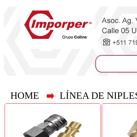
HOME
LÍNEA DE NIPLE